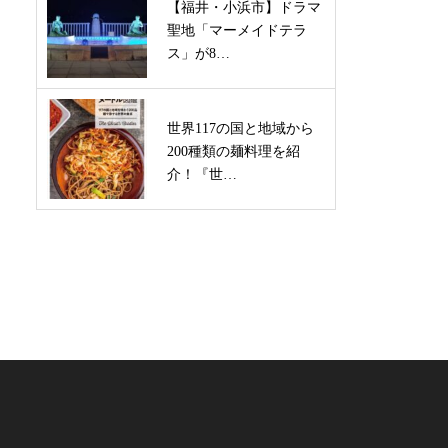
【福井・小浜市】ドラマ
聖地「マーメイドテラ
ス」が8…
世界117の国と地域から
200種類の麺料理を紹
介！『世…