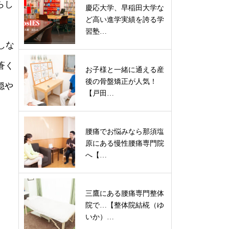
らし
慶応大学、早稲田大学な
ど高い進学実績を誇る学
習塾…
しな
蒼く
お子様と一緒に通える産
後の骨盤矯正が人気！
穏や
【戸田…
腰痛でお悩みなら那須塩
原にある慢性腰痛専門院
へ【…
三鷹にある腰痛専門整体
院で…【整体院結椛（ゆ
いか）…