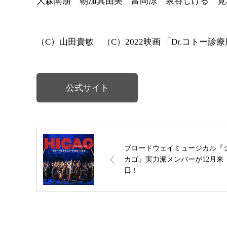
大森南朋 朝加真由美 富岡涼 泉谷しげる 筧
（C）山田貴敏 （C）2022映画 「Dr.コトー診
公式サイト
ブロードウェイミュージカル『
カゴ』実力派メンバーが12月来
日！