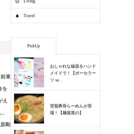
Living
Travel
PickUp
おしゃれな磁器をハンド
メイドで！【ポーセラー
年前東
ツ sa…
命を
がえ
背脂豚骨らーめんが登
し、
場！【麺屋黒の】
の原剛