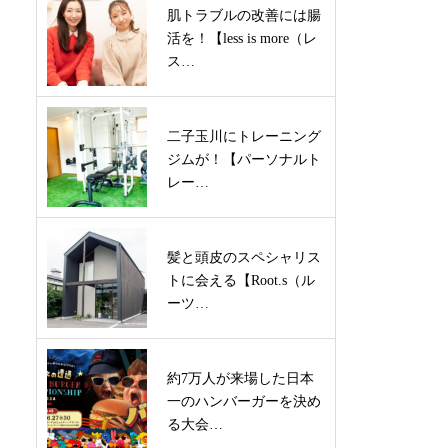
肌トラブルの改善には腸
活を！【less is more（レ
ス…
二子玉川にトレーニング
ジムが！【パーソナルト
レー…
髪と頭皮のスペシャリス
トに会える【Root.s（ル
ーツ…
約7万人が来場した日本
一のハンバーガーを決め
る大会…