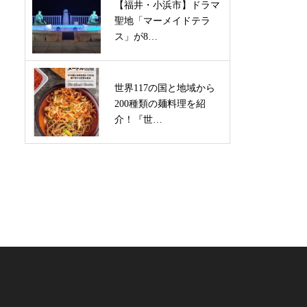
【福井・小浜市】ドラマ
聖地「マーメイドテラ
ス」が8…
世界117の国と地域から
200種類の麺料理を紹
介！『世…