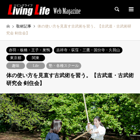
検索
取材記事
体の使い方を見直す古武術を習う。【古武道・古武術研
究会 剣住会】
赤羽・板橋・王子・巣鴨
吉祥寺・荻窪・三鷹・国分寺・久我山
東京都
関東
趣味
Life
塾・各種スクール
体の使い方を見直す古武術を習う。【古武道・古武術
研究会 剣住会】