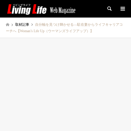
検索
取材記事
自分軸を見つけ輝かせる―駐在妻からライフキャリアコ
ーチへ【Woman’s Life Up（ウーマンズライフアップ）】