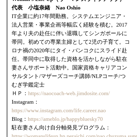
代表 小塩奈緒 Nao Oshio
IT企業に約17年間勤務。システムエンジニア・
法人営業・事業企画等幅広く経験を積む。2017
年より夫の赴任に伴い退職してシンガポールに
帯同。初めての専業主婦として2児の子育て。コ
ロナ禍の2020年にタイ・バンコクにスライド赴
任。帯同中に取得した資格を活かしながら駐在
妻さんサポート活動中。国家資格キャリアコン
サルタント/マザーズコーチ講師/NLPコーチ/つ
むぎ学鑑定士
ＨＰ：
https://naocoach-web.jimdosite.com/
Instagram：
https://www.instagram.com/life.career.nao
Blog：
https://ameblo.jp/happybluesky70
駐在妻さん向け自分軸発見プログラム：
https://womanslifeup.hp.peraichi.com/nao.chuzuma.sup