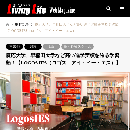
検索
取材記事
慶応大学、早稲田大学など高い進学実績を誇る学習塾！
【LOGOS IES（ロゴス アイ・イー・エス）】
東京都
関東
Life
塾・各種スクール
慶応大学、早稲田大学など高い進学実績を誇る学習
塾！【LOGOS IES（ロゴス アイ・イー・エス）】