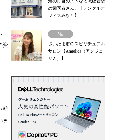
港の灯台のような地域密着型
の歯医者さん。【デンタルオ
フィスみなと】
し
5位
さいたま市のスピリチュアル
の資
サロン【Angelica（アンジェ
リカ）】
ら頭
いま