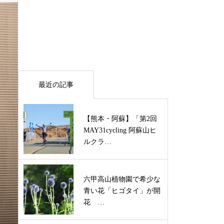
最近の記事
【熊本・阿蘇】「第2回
MAY31cycling 阿蘇山ヒ
ルクラ…
六甲高山植物園で希少な
青い花「ヒゴタイ」が開
花 …