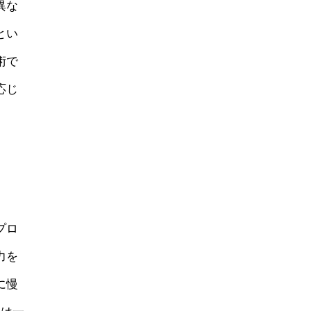
異な
とい
術で
応じ
プロ
力を
に慢