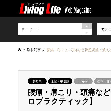
and
カテ
or
取材記事
腰痛・肩こり・頭痛など骨盤調整で整え
長野県
北陸・甲信越
Hospital
整体・各
腰痛・肩こり・頭痛など
ロプラクティック】