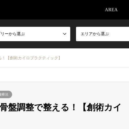
AREA
ゴリーから選ぶ
エリアから選ぶ
る！【創術カイロプラクティック】
種療法
骨盤調整で整える！【創術カイ