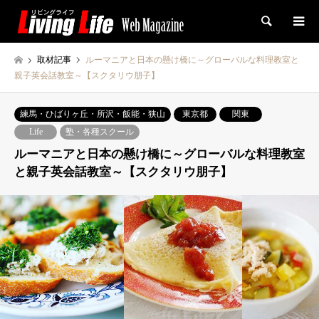
検索
取材記事
ルーマニアと日本の懸け橋に～グローバルな料理教室と
親子英会話教室～【スクタリウ朋子】
練馬・ひばりヶ丘・所沢・飯能・狭山
東京都
関東
Life
塾・各種スクール
ルーマニアと日本の懸け橋に～グローバルな料理教室
と親子英会話教室～【スクタリウ朋子】