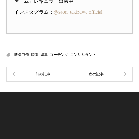
ァーム」レギュラー出演中！
インスタグラム：
@saori_takizawa.official
映像制作
,
脚本
,
編集
,
コーチング
,
コンサルタント