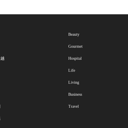
Beauty
Gourmet
信越
Hospital
Life
Living
Business
国
Travel
縄