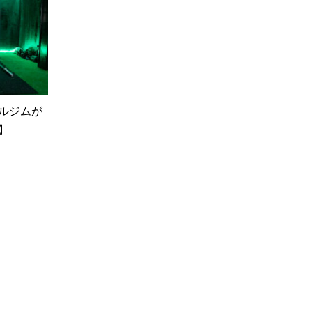
ルジムが
】