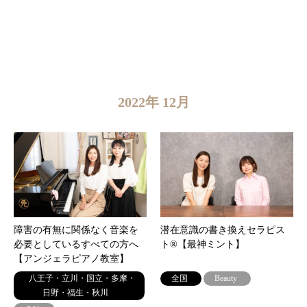
2022年 12月
障害の有無に関係なく音楽を
潜在意識の書き換えセラピス
必要としているすべての方へ
ト®︎【最神ミント】
【アンジェラピアノ教室】
八王子・立川・国立・多摩・
全国
Beauty
日野・福生・秋川