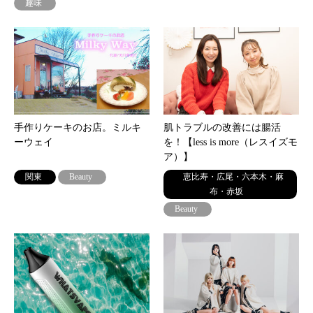
趣味
手作りケーキのお店。ミルキ
肌トラブルの改善には腸活
ーウェイ
を！【less is more（レスイズモ
ア）】
関東
Beauty
恵比寿・広尾・六本木・麻
布・赤坂
Beauty