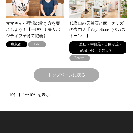
ママさんが理想の働き方を実
代官山の天然石と癒しグッズ
現しよう！【一般社団法人ポ
の専門店【Vega Stone（ベガス
ジティブ子育て協会】
トーン）】
東京都
Life
代官山・中目黒・自由が丘・
武蔵小杉・学芸大学
Beauty
トップページに戻る
10件中 1〜10件を表示