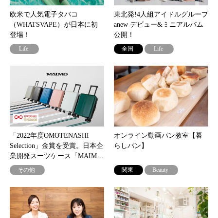
欧米で人気電子タバコ
東北発!4人組アイドルグループ
（WHATSVAPE）が日本に初
anew デビュー&ミニアルバム
登場！
公開！
Life
全国
Life
「2022年度OMOTENASHI
オンライン動画パン教室【暮
Selection」金賞を受賞。日本企
らしパン】
業開発スーツケース「MAIM…
その他
関東
Beauty