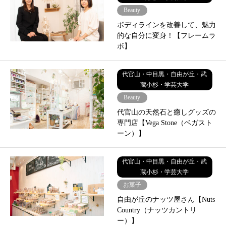
Beauty
ボディラインを改善して、魅力
的な自分に変身！【フレームラ
ボ】
代官山・中目黒・自由が丘・武
蔵小杉・学芸大学
Beauty
代官山の天然石と癒しグッズの
専門店【Vega Stone（ベガスト
ーン）】
代官山・中目黒・自由が丘・武
蔵小杉・学芸大学
お菓子
自由が丘のナッツ屋さん【Nuts
Country（ナッツカントリ
ー）】