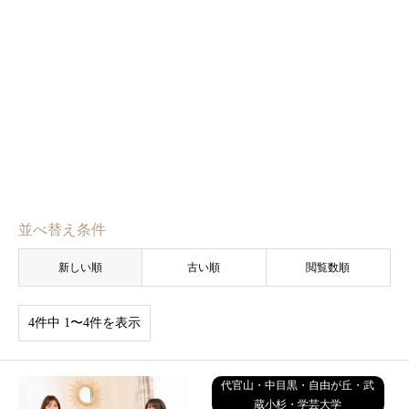
並べ替え条件
新しい順
古い順
閲覧数順
4件中 1〜4件を表示
代官山・中目黒・自由が丘・武
蔵小杉・学芸大学