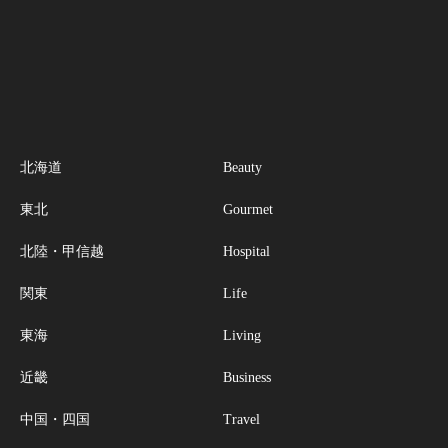
北海道
Beauty
東北
Gourmet
北陸・甲信越
Hospital
関東
Life
東海
Living
近畿
Business
中国・四国
Travel