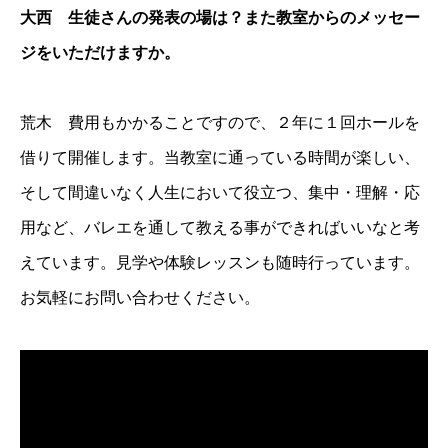
大西 生徒さんの発表の場は？また教室からのメッセー
ジをいただけますか。
荒木 費用もかかることですので、２年に１回ホールを
借りて開催します。当教室に通っている時間が楽しい、
そして間違いなく人生において役立つ、集中・理解・応
用など、バレエを通して教える事ができればいいなと考
えています。見学や体験レッスンも随時行っています。
お気軽にお問い合わせください。