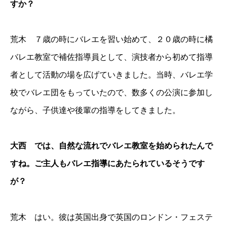
すか？
荒木 ７歳の時にバレエを習い始めて、２０歳の時に橘
バレエ教室で補佐指導員として、演技者から初めて指導
者として活動の場を広げていきました。当時、バレエ学
校でバレエ団をもっていたので、数多くの公演に参加し
ながら、子供達や後輩の指導をしてきました。
大西 では、自然な流れでバレエ教室を始められたんで
すね。ご主人もバレエ指導にあたられているそうです
が？
荒木 はい。彼は英国出身で英国のロンドン・フェステ