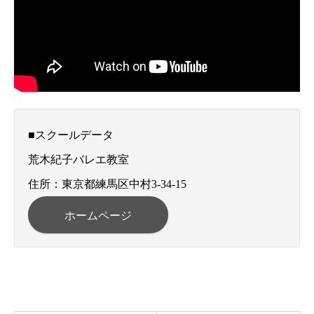
■スクールデータ
荒木紀子バレエ教室
住所：東京都練馬区中村3-34-15
ホームページ