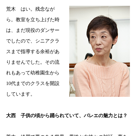
荒木 はい。残念なが
ら。教室を立ち上げた時
は、まだ現役のダンサー
でしたので、シニアクラ
スまで指導する余裕があ
りませんでした。その流
れもあって幼稚園生から
10代までのクラスを開設
しています。
大西 子供の頃から踊られていて、バレエの魅力とは？