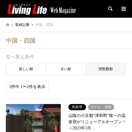
検索
取材記事
中国・四国
中国・四国
並べ替え条件
新しい順
古い順
閲覧数順
2件中 1〜2件を表示
鳥取県
ホテル・旅館
山陰の小京都“津和野”唯一の温
泉宿がリニューアルオープン！
＜2023年3月…