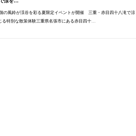
で涼を…
000個の風鈴が渓谷を彩る夏限定イベントが開催 三重・赤目四十八滝で涼
じる特別な散策体験三重県名張市にある赤目四十…