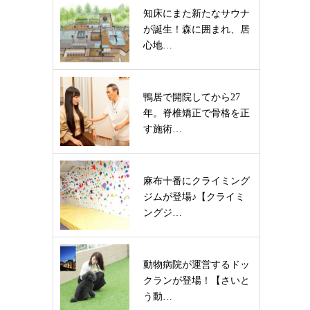
知床にまた新たなサウナ
が誕生！森に囲まれ、居
心地…
鴨居で開院してから27
年。脊椎矯正で骨格を正
す施術…
麻布十番にクライミング
ジムが登場♪【クライミ
ングジ…
動物病院が運営するドッ
クランが登場！【さいと
う動…