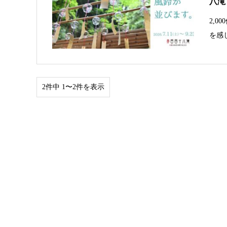
八滝
2,
を感
2件中 1〜2件を表示