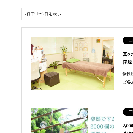
2件中 1〜2件を表示
三
真の
院潤
慢性
ど各
三
2,