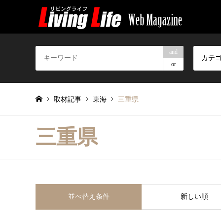
and
カテ
or
取材記事
東海
三重県
三重県
並べ替え条件
新しい順