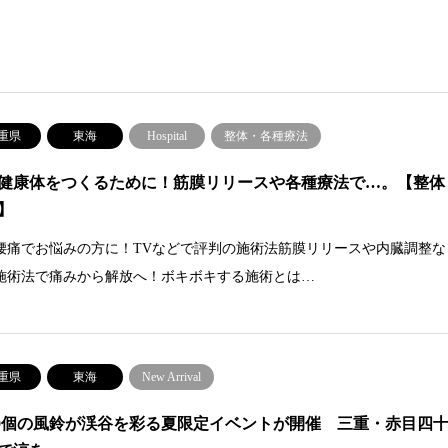
重県
東海
Hospital
整体・各種療法
健康体をつくるために！筋膜リリースや各種療法で…。【整体
】
腰痛でお悩みの方に！TVなどで評判の施術法筋膜リリースや内臓調整な
施術法で痛みから解放へ！ボキボキする施術とは…
重県
東海
New Arrival
000個の風鈴が渓谷を彩る夏限定イベントが開催 三重・赤目四