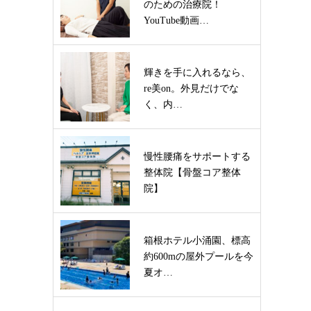
のための治療院！
YouTube動画…
輝きを手に入れるなら、
re美on。外見だけでな
く、内…
慢性腰痛をサポートする
整体院【骨盤コア整体
院】
箱根ホテル小涌園、標高
約600mの屋外プールを今
夏オ…