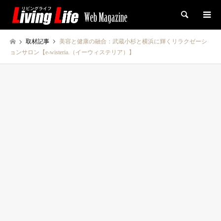
検索
取材記事
美容と健康の融合：武蔵小杉と横浜に輝くリラクゼーシ
ョンサロン【e-wisteria.（イーウィステリア）】