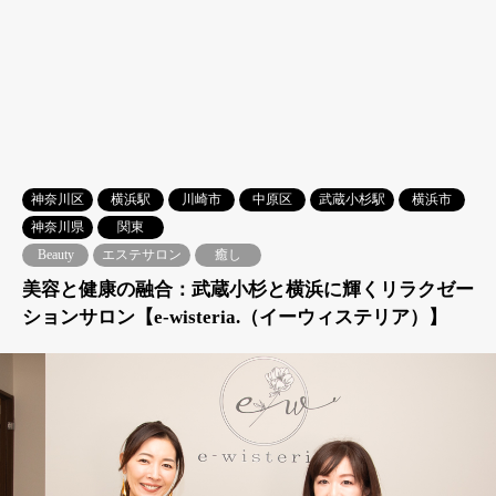
神奈川区
横浜駅
川崎市
中原区
武蔵小杉駅
横浜市
神奈川県
関東
Beauty
エステサロン
癒し
美容と健康の融合：武蔵小杉と横浜に輝くリラクゼー
ションサロン【e-wisteria.（イーウィステリア）】