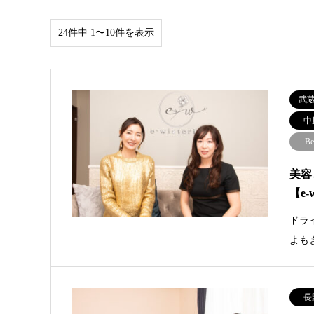
24件中 1〜10件を表示
武
中
Be
美容
【e-w
ドラ
よも
長