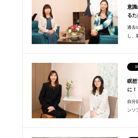
意識
るた
過去
し、
瞑想
に！
自分
ンソ