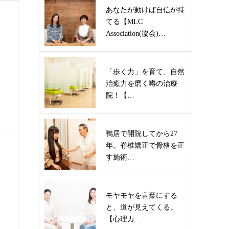
あなたが動けば自信が持
てる【MLC
Association(協会)…
「歩く力」を育て、自然
治癒力を磨く噂の治療
院！【…
鴨居で開院してから27
年。脊椎矯正で骨格を正
す施術…
モヤモヤを言葉にする
と、道が見えてくる。
【心理カ…