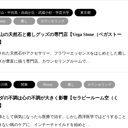
官山・中目黒・自由が丘・武蔵小杉・学芸大学
東京都
auty
癒し
カウンセリング
山の天然石と癒しグッズの専門店【Vega Stone（ベガストー
】
された天然石やアクセサリー、フラワーエッセンスをはじめとした癒し
ズが豊富に揃う専門店。カウンセリングルームで…
奈川県
関東
Beauty
癒し
カウンセリング
ダの不調は心の不調が大きく影響【セラピールーム空（く
】
師として病気になったら医療で治す。しかし西洋医学ではどうすること
きない病のケアに、インナーチャイルドを始めと…