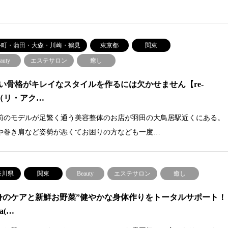
井町・蒲田・大森・川崎・鶴見
東京都
関東
auty
エステサロン
癒し
い骨格がキレイなスタイルを作るには欠かせません【re-
is（リ・アク…
前のモデルが足繁く通う美容整体のお店が羽田の大鳥居駅近くにある。
や巻き肩など姿勢が悪くてお困りの方なども一度…
奈川県
関東
Beauty
エステサロン
癒し
身のケアと新鮮お野菜”健やかな身体作りをトータルサポート！
na(…