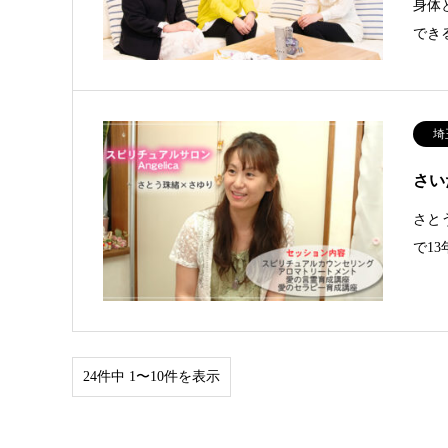
身体
でき
埼
さい
さと
で1
24件中 1〜10件を表示