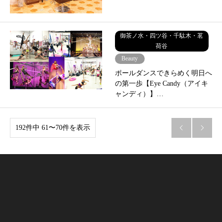
御茶ノ水・四ツ谷・千駄木・茗
荷谷
Beauty
ポールダンスできらめく明日へ
の第一歩【Eye Candy（アイキ
ャンディ）】…
192件中 61〜70件を表示

