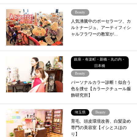
Beauty
人気沸騰中のポーセラーツ、カ
ルトナージュ、アーティフィシ
ャルフラワーの教室が…
銀座・有楽町・新橋・丸の内・
日本橋
Beauty
パーソナルカラー診断！似合う
色を捜せ【カラークチュール服
飾研究所】
埼玉県
Beauty
育毛、頭皮環境改善、白髪染め
専門の美容室【イシとスほの
り】