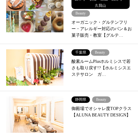
久我山
Beauty
オーガニック・グルテンフリ
ー・アレルギー対応のパン＆お
菓子販売・教室【グルテ…
千葉県
Beauty
酸素ルームPlusホルミシスで若
さも取り戻す!?【ホルミシスエ
ステサロン ガ…
静岡県
Beauty
御殿場でオシャレ度TOPクラス
【ALUNA BEAUTY DESIGN】