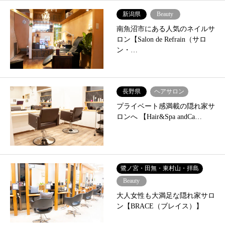
新潟県
Beauty
南魚沼市にある人気のネイルサ
ロン【Salon de Refrain（サロ
ン・…
長野県
ヘアサロン
プライベート感満載の隠れ家サ
ロンへ 【Hair&Spa andCa…
鷺ノ宮・田無・東村山・拝島
Beauty
大人女性も大満足な隠れ家サロ
ン【BRACE（ブレイス）】