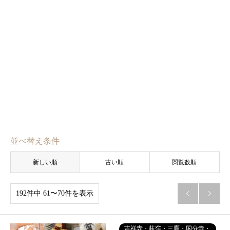
並べ替え条件
新しい順
古い順
閲覧数順
192件中 61〜70件を表示


吉祥寺・荻窪・三鷹・国分寺・