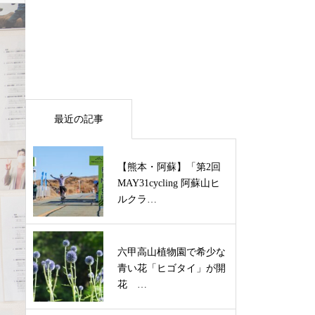
最近の記事
【熊本・阿蘇】「第2回
MAY31cycling 阿蘇山ヒ
ルクラ…
六甲高山植物園で希少な
青い花「ヒゴタイ」が開
花 …