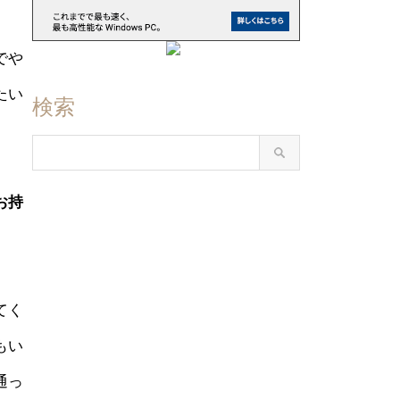
でや
たい
検索
お持
てく
もい
通っ