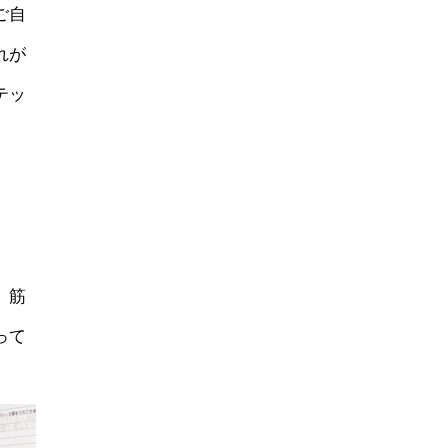
ご自
れが
テッ
、筋
って