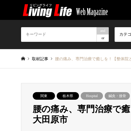
and
カテ
or
取材記事
腰の痛み、専門治療で癒しを！【整体院
関東
栃木県
Hospital
鍼灸・接骨
腰の痛み、専門治療で癒
大田原市