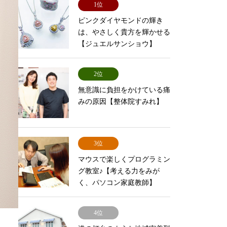
1位
ピンクダイヤモンドの輝き
は、やさしく貴方を輝かせる
【ジュエルサンショウ】
2位
無意識に負担をかけている痛
みの原因【整体院すみれ】
3位
マウスで楽しくプログラミン
グ教室♪【考える力をみが
く、パソコン家庭教師】
4位