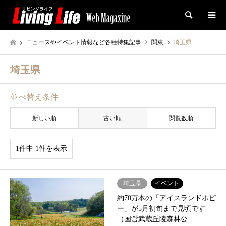
検索
ニュースやイベント情報など各種特集記事
関東
埼玉県
埼玉県
並べ替え条件
新しい順
古い順
閲覧数順
1件中 1件を表示
埼玉県
イベント
約70万本の「アイスランドポピ
ー」が5月初旬まで見頃です
（国営武蔵丘陵森林公…