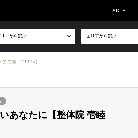
AREA
ゴリーから選ぶ
エリアから選ぶ
 壱睦 ICHIKA】
法
たいあなたに【整体院 壱睦