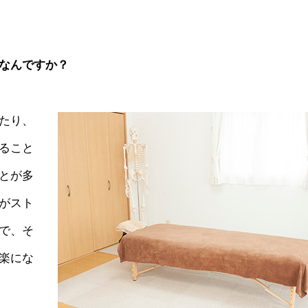
なんですか？
たり、
ること
とが多
がスト
で、そ
楽にな