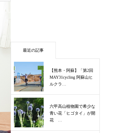
最近の記事
【熊本・阿蘇】「第2回
MAY31cycling 阿蘇山ヒ
ルクラ…
六甲高山植物園で希少な
青い花「ヒゴタイ」が開
花 …