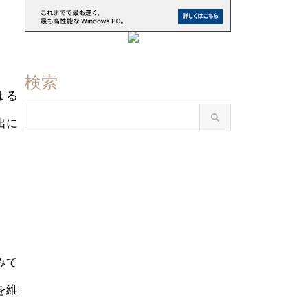
検索
よる
出に
みて
を維