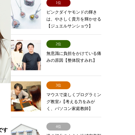
1位
ピンクダイヤモンドの輝き
は、やさしく貴方を輝かせる
【ジュエルサンショウ】
2位
無意識に負担をかけている痛
みの原因【整体院すみれ】
3位
マウスで楽しくプログラミン
グ教室♪【考える力をみが
く、パソコン家庭教師】
4位
です