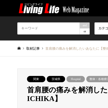
and
カテ
or
取材記事
首肩腰の痛みを解消したいあなたに【整体院
関東
茨城県
Hospital
整体・各種療
首肩腰の痛みを解消し
ICHIKA】