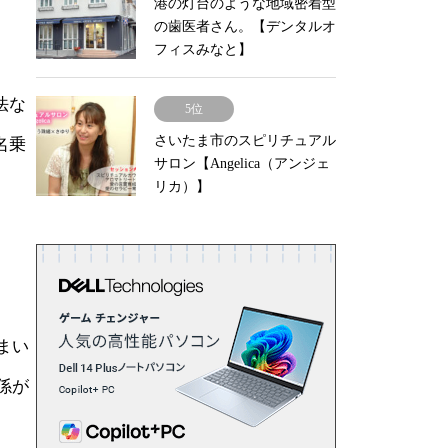
港の灯台のような地域密着型
の歯医者さん。【デンタルオ
フィスみなと】
法な
5位
さいたま市のスピリチュアル
名乗
サロン【Angelica（アンジェ
リカ）】
まい
係が