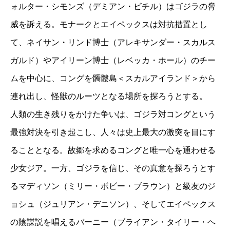
ォルター・シモンズ（デミアン・ビチル）はゴジラの脅
威を訴える。モナークとエイペックスは対抗措置とし
て、ネイサン・リンド博士（アレキサンダー・スカルス
ガルド）やアイリーン博士（レベッカ・ホール）のチー
ムを中心に、コングを髑髏島＜スカルアイランド＞から
連れ出し、怪獣のルーツとなる場所を探ろうとする。
人類の生き残りをかけた争いは、ゴジラ対コングという
最強対決を引き起こし、人々は史上最大の激突を目にす
ることとなる。故郷を求めるコングと唯一心を通わせる
少女ジア。一方、ゴジラを信じ、その真意を探ろうとす
るマディソン（ミリー・ボビー・ブラウン）と級友のジ
ョシュ（ジュリアン・デニソン）、そしてエイペックス
の陰謀説を唱えるバーニー（ブライアン・タイリー・ヘ