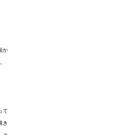
面か
）。
って
覗き