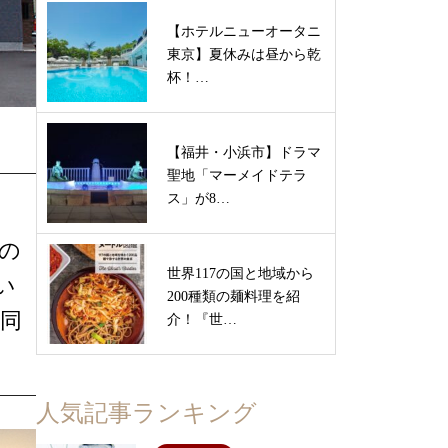
【ホテルニューオータニ
東京】夏休みは昼から乾
杯！…
【福井・小浜市】ドラマ
聖地「マーメイドテラ
ス」が8…
の
世界117の国と地域から
い
200種類の麺料理を紹
同
介！『世…
人気記事ランキング