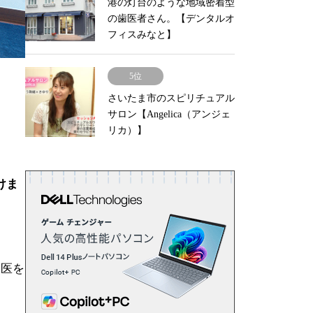
港の灯台のような地域密着型
の歯医者さん。【デンタルオ
フィスみなと】
5位
さいたま市のスピリチュアル
サロン【Angelica（アンジェ
リカ）】
けま
務医を