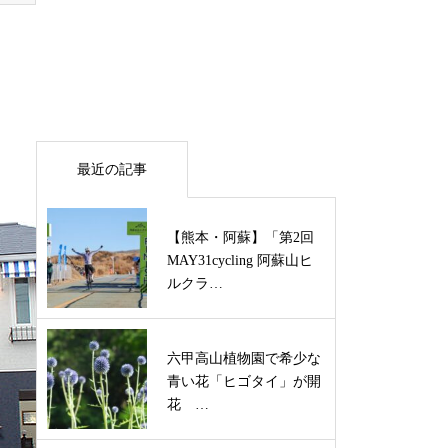
最近の記事
【熊本・阿蘇】「第2回
MAY31cycling 阿蘇山ヒ
ルクラ…
六甲高山植物園で希少な
青い花「ヒゴタイ」が開
花 …