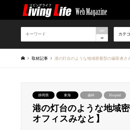
and
カテ
or
取材記事
港の灯台のような地域密着型の歯医者さ
静岡県
東海
歯科
Hospital
港の灯台のような地域密
オフィスみなと】