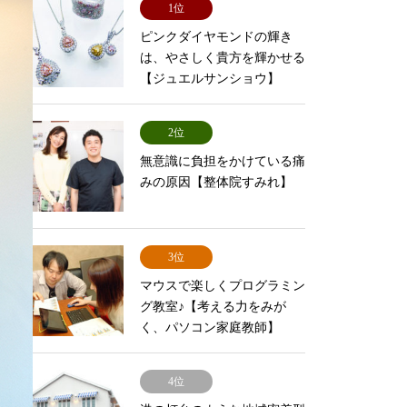
1位
ピンクダイヤモンドの輝き
は、やさしく貴方を輝かせる
【ジュエルサンショウ】
2位
無意識に負担をかけている痛
みの原因【整体院すみれ】
3位
マウスで楽しくプログラミン
グ教室♪【考える力をみが
く、パソコン家庭教師】
4位