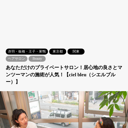
赤羽・板橋・王子・巣鴨
東京都
関東
ヘアサロン
Beauty
あなただけのプライベートサロン！居心地の良さとマ
ンツーマンの施術が人気！【ciel bleu（シエルブル
ー）】