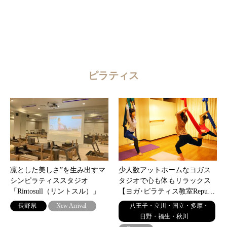
ピラティス
凛とした美しさ”を生み出すマ
少人数アットホームなヨガス
シンピラティススタジオ
タジオで心も体もリラックス
「Rintosull（リントスル）」
【ヨガ･ピラティス教室Repu…
長野県
New Arrival
八王子・立川・国立・多摩・
日野・福生・秋川