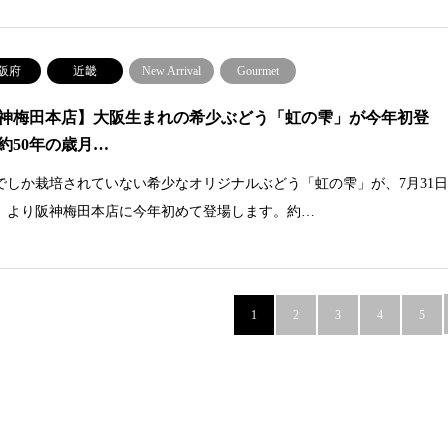
阪府
近畿
New Arrival
Gourmet
神梅田本店】大阪生まれの希少ぶどう「虹の雫」が今年初登
約50年の歳月…
でしか栽培されていない希少なオリジナルぶどう「虹の雫」が、7月31
）より阪神梅田本店に今年初めて登場します。約…
1
2
3
4
5