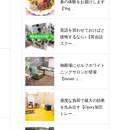
食の体験をお届けします
【Veg…
英語を習わせておけばと
後悔するなら♪【英会話
スクー…
御殿場にセルフホワイト
ニングサロンが登場
【moani（…
適度な負荷で最大の効果
を生み出す【Opoty加圧
トレー…