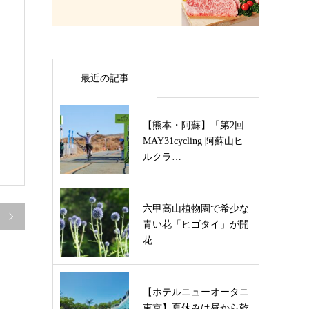
最近の記事
【熊本・阿蘇】「第2回
日
MAY31cycling 阿蘇山ヒ
ルクラ…
六甲高山植物園で希少な

青い花「ヒゴタイ」が開
花 …
【ホテルニューオータニ
東京】夏休みは昼から乾