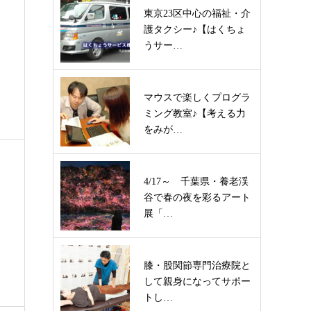
東京23区中心の福祉・介
護タクシー♪【はくちょ
うサー…
マウスで楽しくプログラ
ミング教室♪【考える力
をみが…
4/17～ 千葉県・養老渓
谷で春の夜を彩るアート
展「…
膝・股関節専門治療院と
して親身になってサポー
トし…