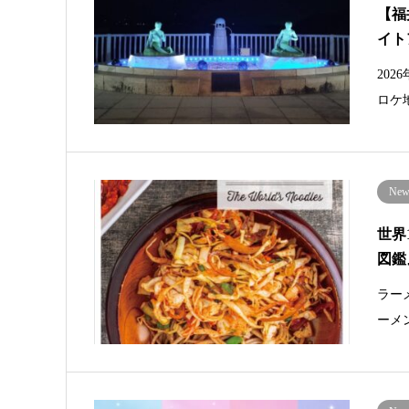
【福
イト
20
ロケ
New 
世界
図鑑
ラー
ーメ