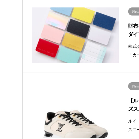
New 
財布
ダイ
株式
「カ
New 
【ル
ズス
ルイ
スニ