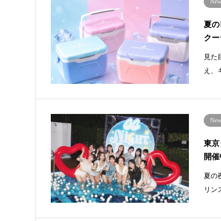
New 
夏の
クー
見た
え、
New 
東京
開催
夏の
リンス