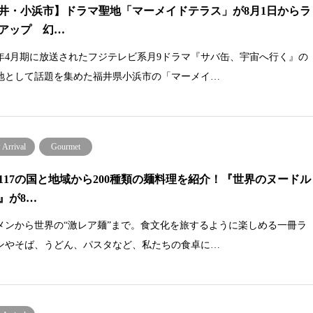
井・小浜市】ドラマ聖地「マーメイドテラス」が8月1日からラ
アップ 幻…
26年4月期に放送されたフジテレビ系月9ドラマ『サバ缶、宇宙へ行く』の
地として話題を集めた福井県小浜市の「マーメイ…
Arrival
Gourmet
117の国と地域から200種類の麺料理を紹介！『世界のヌードル
』が8…
メンから世界の“激レア麺”まで。食文化を旅するように楽しめる一冊ラ
ンやそば、うどん、パスタなど、私たちの食卓に…