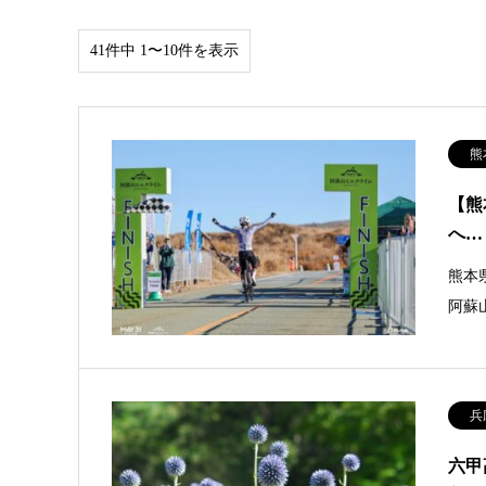
41件中 1〜10件を表示
熊
【熊
へ…
熊本県
阿蘇
兵
六甲