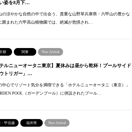
い姿を8月下…
山の涼やかな自然の中で出会う、貴重な山野草兵庫県・六甲山の豊かな
に囲まれた六甲高山植物園では、絶滅が危惧され…
京都
関東
New Arrival
テルニューオータニ東京】夏休みは昼から乾杯！プールサイド
ウトリガー」…
の中心でリゾート気分を満喫できる「ホテルニューオータニ（東京）」
ARDEN POOL（ガーデンプール）に併設されたプール…
陸・甲信越
福井県
New Arrival