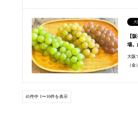
大
【阪
場。
大阪
（金
41件中 1〜10件を表示