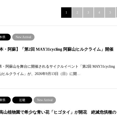
1
2
3
4
5
本県
New Arrival
本・阿蘇】「第2回 MAY31cycling 阿蘇山ヒルクライム」開催
・阿蘇山を舞台に開催されるサイクルイベント「第2回 MAY31cycling
山ヒルクライム」が、2026年9月13日（日）に開…
庫県
近畿
New Arrival
高山植物園で希少な青い花「ヒゴタイ」が開花 絶滅危惧種の