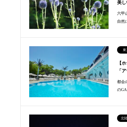
美し
六甲
自然
東
【ホ
「ア
都会
のG
北