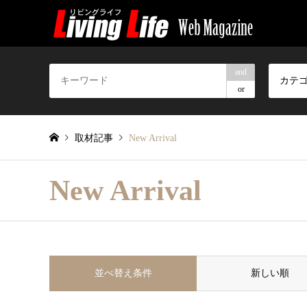
and
カテ
or
取材記事
New Arrival
New Arrival
並べ替え条件
新しい順