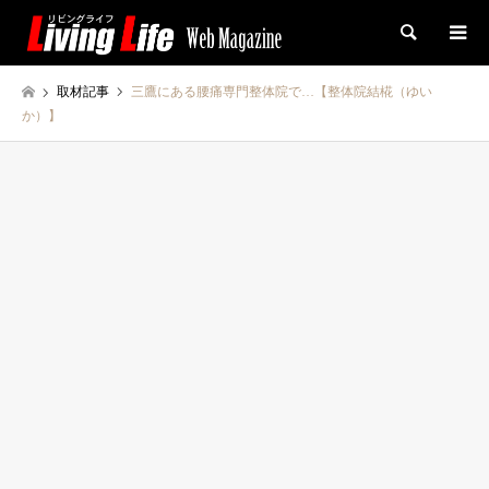
検索
取材記事
三鷹にある腰痛専門整体院で…【整体院結椛（ゆい
か）】