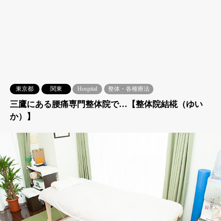
東京都
関東
Hospital
整体・各種療法
三鷹にある腰痛専門整体院で…【整体院結椛（ゆい
か）】