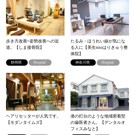
歩き方改善=姿勢改善への近
たるみ・ほうれい線が気にな
道。【しま接骨院】
る人に【美生mioはりきゅう整
体院】
静岡県
Hospital
神奈川県
Hospital
ヘアリセッターが人気です。
港の灯台のような地域密着型
【モダンタイムズ】
の歯医者さん。【デンタルオ
フィスみなと】