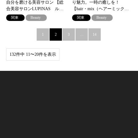
自分を磨ける美容サロン 【総
り魅力。一時の癒しを！
合美容サロンLUPINAS ル…
【hair・mix（ヘアーミック…
関東
Beauty
関東
Beauty
1
2
3
…
14
132件中 11〜20件を表示