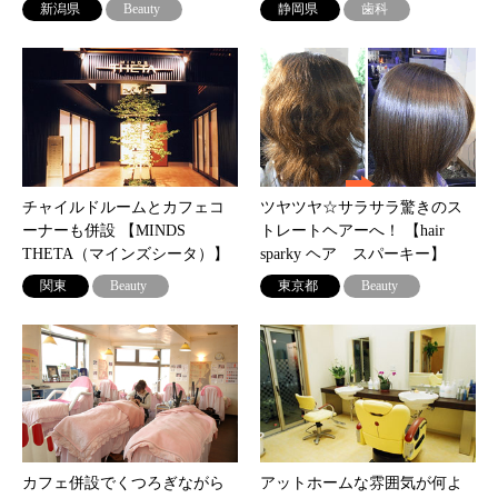
新潟県
Beauty
静岡県
歯科
チャイルドルームとカフェコ
ツヤツヤ☆サラサラ驚きのス
ーナーも併設 【MINDS
トレートヘアーへ！ 【hair
THETA（マインズシータ）】
sparky ヘア スパーキー】
関東
Beauty
東京都
Beauty
カフェ併設でくつろぎながら
アットホームな雰囲気が何よ