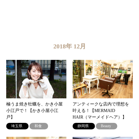
2018年 12月
極うま焼き牡蠣を、かき小屋
アンティークな店内で理想を
小江戸で！【かき小屋小江
叶える！【MERMAID
戸】
HAIR（マーメイドヘア）】
埼玉県
和食
静岡県
Beauty