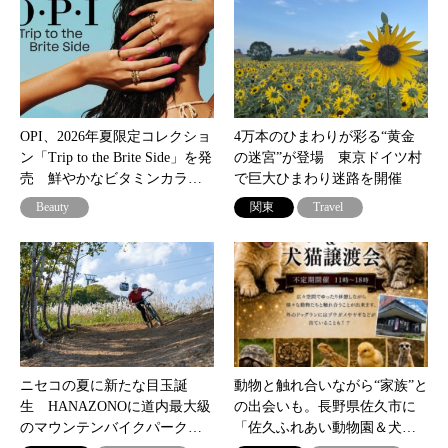
OPI、2026年夏限定コレクショ
4万本のひまわりが彩る“黄金
ン「Trip to the Brite Side」を発
の迷宮”が登場 東京ドイツ村
売 鮮やかなビタミンカラ…
で巨大ひまわり迷路を開催
Beauty
関東
Travel
ニセコの夏に新たな目玉誕
動物と触れ合いながら“家族”と
生 HANAZONOに道内最大級
の出会いも。長野県佐久市に
のマウンテンバイクパーク…
「佐久ふれあい動物園＆犬…