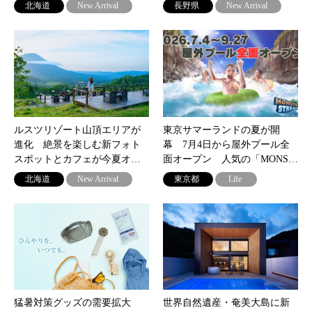
北海道
New Arrival
長野県
New Arrival
ルスツリゾート山頂エリアが
東京サマーランドの夏が開
進化 絶景を楽しむ新フォト
幕 7月4日から屋外プール全
スポットとカフェが今夏オ…
面オープン 人気の「MONS…
北海道
New Arrival
東京都
Life
猛暑対策グッズの需要拡大
世界自然遺産・奄美大島に新