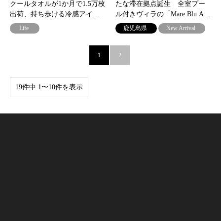
クールタオルが1か月で1.5万枚
たな滞在拠点誕生 全室プー
出荷、持ち歩ける冷感アイ…
ル付きヴィラの「Mare Blu A…
Life
鹿児島県
New Arrival
1
2
19件中 1〜10件を表示