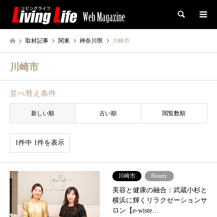
検索
取材記事
関東
神奈川県
川崎市
川崎市
並べ替え条件
新しい順
古い順
閲覧数順
1件中 1件を表示
川崎市
Beauty
美容と健康の融合：武蔵小杉と
横浜に輝くリラクゼーションサ
ロン【e-wiste…