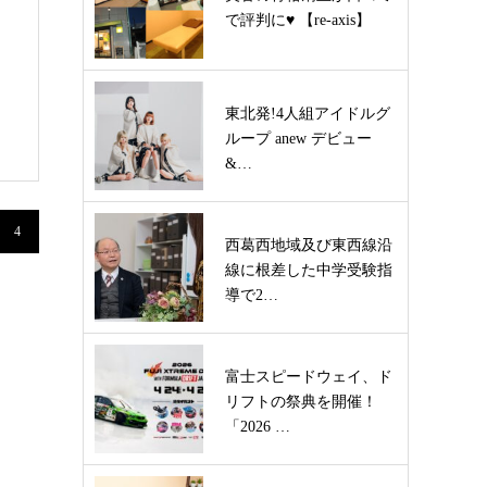
で評判に♥ 【re-axis】
東北発!4人組アイドルグ
ループ anew デビュー
&…
4
西葛西地域及び東西線沿
線に根差した中学受験指
導で2…
富士スピードウェイ、ド
リフトの祭典を開催！
「2026 …