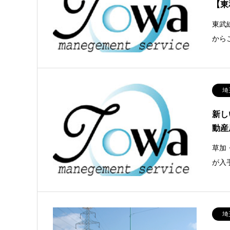
【東
東武
から
埼
新し
動産
草加
が入
埼