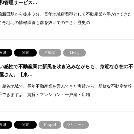
和管理サービス…
線新田駅から徒歩３分。長年地域密着型として不動産業を手がけてきた
こそ地元の情報獲得も群を抜いての早さ。歴史の…
玉県
関東
不動産
Living
い感性で不動産業に新風を吹き込みながらも、身近な存在の不
屋さん。【東…
・越谷地域で、長年不動産業を営んできた実績から、新鮮な不動産情報
手できますよ。賃貸・マンション・一戸建・店鋪…
玉県
関東
Hospital
クリニック