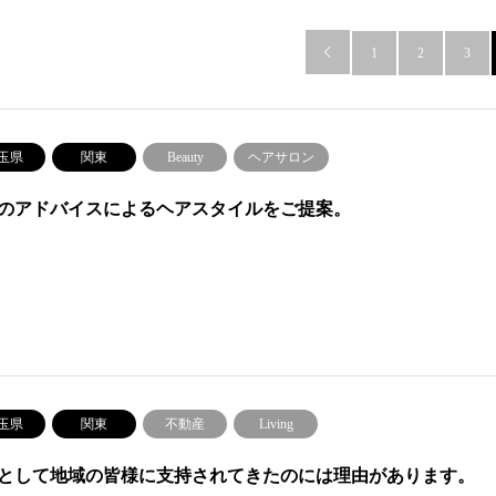

1
2
3
玉県
関東
Beauty
ヘアサロン
のアドバイスによるヘアスタイルをご提案。
玉県
関東
不動産
Living
として地域の皆様に支持されてきたのには理由があります。