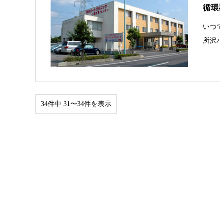
循環
いつ
所沢
34件中 31〜34件を表示