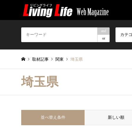
and
カテ
or
取材記事
関東
埼玉県
埼玉県
並べ替え条件
新しい順