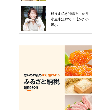
極うま焼き牡蠣を、かき
小屋小江戸で！【かき小
屋小…