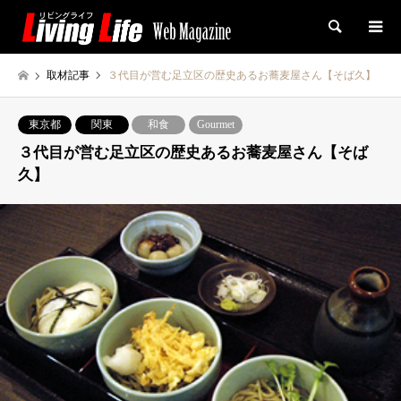
検索
取材記事
３代目が営む足立区の歴史あるお蕎麦屋さん【そば久】
東京都
関東
和食
Gourmet
３代目が営む足立区の歴史あるお蕎麦屋さん【そば
久】