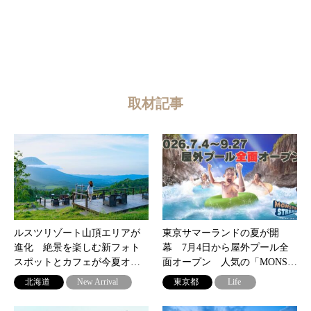
取材記事
ルスツリゾート山頂エリアが
東京サマーランドの夏が開
進化 絶景を楽しむ新フォト
幕 7月4日から屋外プール全
スポットとカフェが今夏オ…
面オープン 人気の「MONS…
北海道
New Arrival
東京都
Life