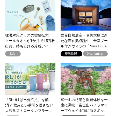
猛暑対策グッズの需要拡大
世界自然遺産・奄美大島に新
クールタオルが1か月で1.5万枚
たな滞在拠点誕生 全室プー
出荷、持ち歩ける冷感アイ…
ル付きヴィラの「Mare Blu A…
Life
鹿児島県
New Arrival
「気づけば水分不足」を解
富士山の絶景と開運体験を一
消？ 飲みたい瞬間を逃さない
度に満喫 富士山パノラマロ
大容量ストロータンブラー…
ープウェイ山頂に新スポッ…