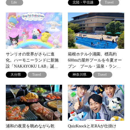
Life
北陸・甲信越
Travel
サンリオの世界がさらに進
箱根ホテル小涌園、標高約
化。ハーモニーランドに新施
600mの屋外プールを今夏オー
設「NAKAYOKU LAB」誕…
プン プール・温泉・ラン…
大分県
Travel
神奈川県
Travel
浦和の夜景を眺めながら乾
QuizKnockとJERAが仕掛け