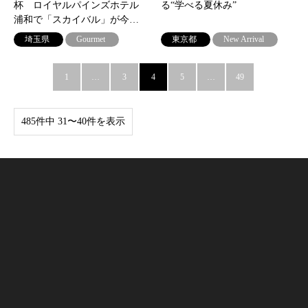
杯 ロイヤルパインズホテル
る“学べる夏休み”
浦和で「スカイバル」が今…
埼玉県
Gourmet
東京都
New Arrival
1
…
3
4
5
…
49
485件中 31〜40件を表示