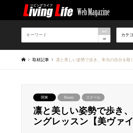
and
カテ
or
取材記事
凛と美しい姿勢で歩き、本当の自分を取り
関東
Beauty
スクール
凛と美しい姿勢で歩き、
ングレッスン【美ヴァイブ