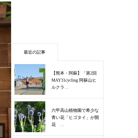
最近の記事
【熊本・阿蘇】「第2回
MAY31cycling 阿蘇山ヒ
ルクラ…
六甲高山植物園で希少な
青い花「ヒゴタイ」が開
花 …