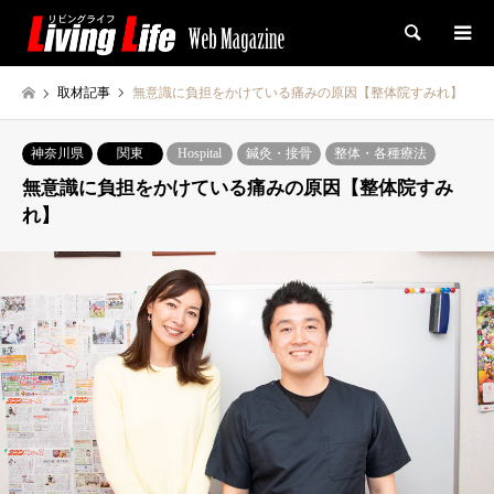
検索
取材記事
無意識に負担をかけている痛みの原因【整体院すみれ】
神奈川県
関東
Hospital
鍼灸・接骨
整体・各種療法
無意識に負担をかけている痛みの原因【整体院すみ
れ】