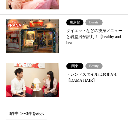
東京都
Beauty
ダイエットなどの痩身メニュー
と岩盤浴が評判！【healthy and
bea…
関東
Beauty
トレンドスタイルはおまかせ
【DAMA HAIR】
3件中 1〜3件を表示