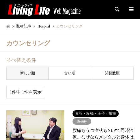
検索
取材記事
Hospital
カウンセリング
カウンセリング
並べ替え条件
新しい順
古い順
閲覧数順
1件中 1件を表示
赤羽・板橋・王子・巣鴨
Beauty
腰痛もうつ症状もNLPで同時治
療。なぜならメンタルと身体は