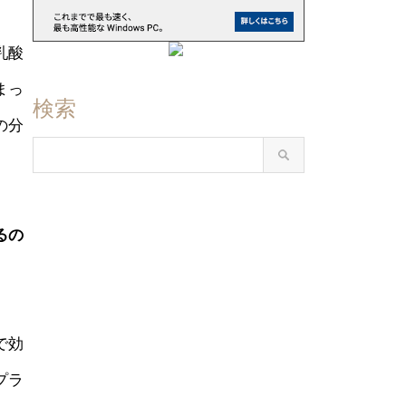
乳酸
まっ
検索
の分
るの
で効
プラ