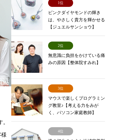
1位
ピンクダイヤモンドの輝き
は、やさしく貴方を輝かせる
【ジュエルサンショウ】
2位
無意識に負担をかけている痛
みの原因【整体院すみれ】
3位
マウスで楽しくプログラミン
グ教室♪【考える力をみが
く、パソコン家庭教師】
す。
4位
客様