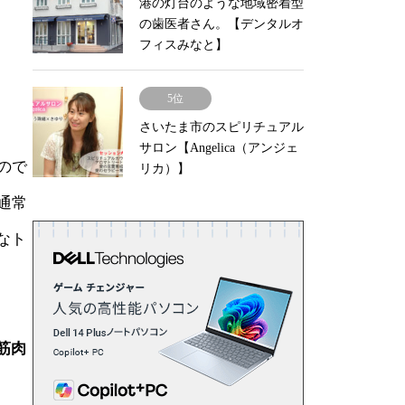
港の灯台のような地域密着型
の歯医者さん。【デンタルオ
フィスみなと】
5位
さいたま市のスピリチュアル
サロン【Angelica（アンジェ
ので
リカ）】
通常
なト
筋肉