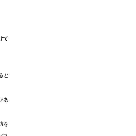
けて
ると
があ
肪を