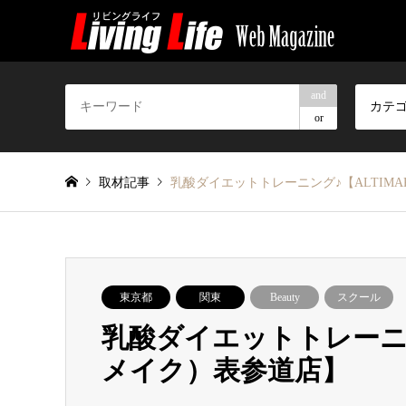
and
カテ
or
取材記事
乳酸ダイエットトレーニング♪【ALTIM
東京都
関東
Beauty
スクール
乳酸ダイエットトレーニン
メイク）表参道店】