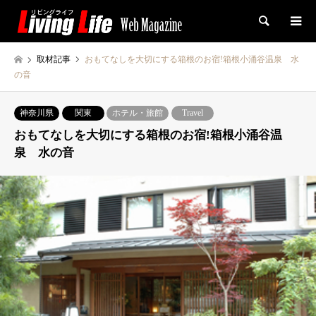
検索
取材記事
おもてなしを大切にする箱根のお宿!箱根小涌谷温泉 水
の音
神奈川県
関東
ホテル・旅館
Travel
おもてなしを大切にする箱根のお宿!箱根小涌谷温
泉 水の音