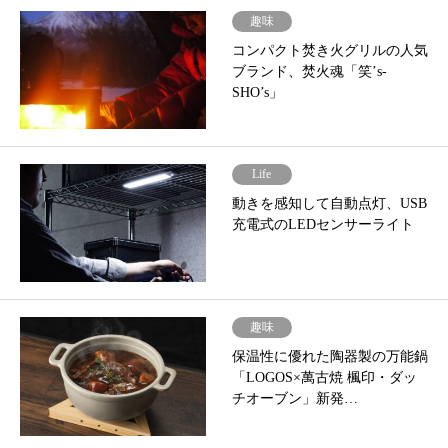
趣味
コンパクト焚き火グリルの人気
ブランド、焚火魂「笑’s-
SHO’s」
Life
動きを感知して自動点灯、USB
充電式のLEDセンサーライト
趣味
保温性に優れた陶器製の万能鍋
「LOGOS×萬古焼 楓印・ダッ
チオーブン」新発…