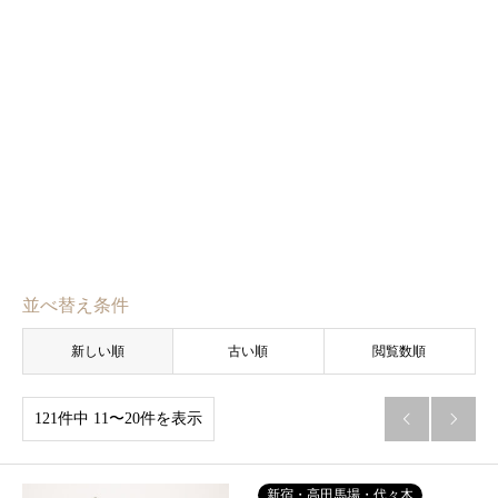
並べ替え条件
新しい順
古い順
閲覧数順
121件中 11〜20件を表示


新宿・高田馬場・代々木