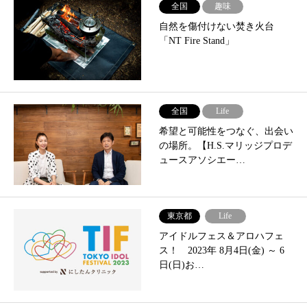
全国
趣味
自然を傷付けない焚き⽕台
「NT Fire Stand」
全国
Life
希望と可能性をつなぐ、出会い
の場所。【H.S.マリッジプロデ
ュースアソシエー…
東京都
Life
アイドルフェス＆アロハフェ
ス！ 2023年 8月4日(金) ～ 6
日(日)お…