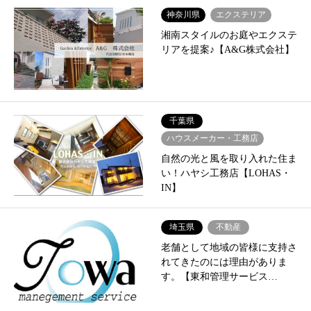
神奈川県
エクステリア
湘南スタイルのお庭やエクステ
リアを提案♪【A&G株式会社】
千葉県
ハウスメーカー・工務店
自然の光と風を取り入れた住ま
い！ハヤシ工務店【LOHAS・
IN】
埼玉県
不動産
老舗として地域の皆様に支持さ
れてきたのには理由がありま
す。【東和管理サービス…