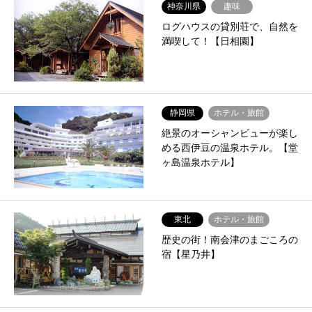
神奈川県
趣味
ログハウスの貸別荘で、自然を
満喫して！【日相園】
静岡県
ホテル・旅館
絶景のオーシャンビューが楽し
める西伊豆の温泉ホテル。【堂
ヶ島温泉ホテル】
東北
ホテル・旅館
歴史の街！南会津のまごころの
宿【星乃井】