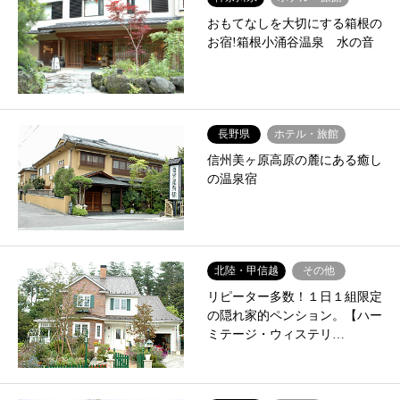
おもてなしを大切にする箱根の
お宿!箱根小涌谷温泉 水の音
長野県
ホテル・旅館
信州美ヶ原高原の麓にある癒し
の温泉宿
北陸・甲信越
その他
リピーター多数！１日１組限定
の隠れ家的ペンション。【ハー
ミテージ・ウィステリ…