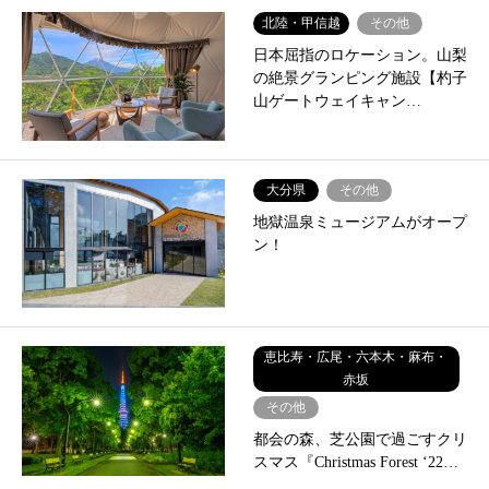
北陸・甲信越
その他
日本屈指のロケーション。山梨
の絶景グランピング施設【杓子
山ゲートウェイキャン…
大分県
その他
地獄温泉ミュージアムがオープ
ン！
恵比寿・広尾・六本木・麻布・
赤坂
その他
都会の森、芝公園で過ごすクリ
スマス『Christmas Forest ‘22…