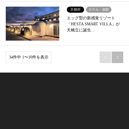
京都府
ホテル・旅館
エッグ型の新感覚リゾート
「HESTA SMART VILLA」が
天橋立に誕生…
34件中 1〜10件を表示

