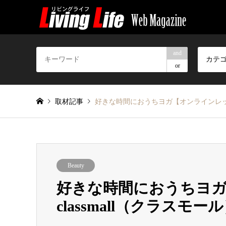
and
カテ
or
取材記事
好きな時間におうちヨガ【オンラインレッスン
Beauty
好きな時間におうちヨ
classmall（クラスモー