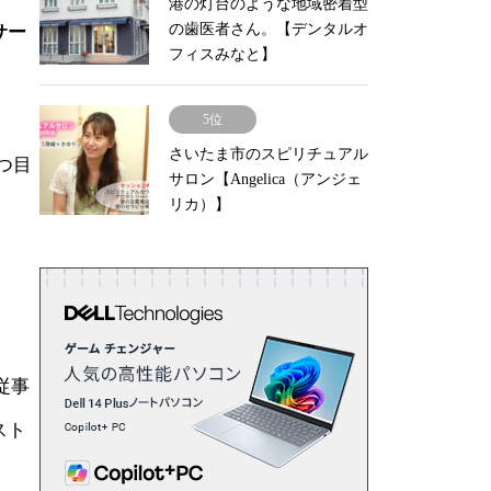
港の灯台のような地域密着型
の歯医者さん。【デンタルオ
サー
フィスみなと】
5位
さいたま市のスピリチュアル
つ目
サロン【Angelica（アンジェ
リカ）】
従事
スト