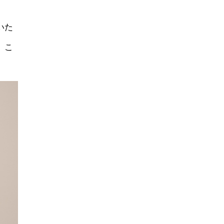
いた
。こ