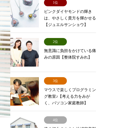
1位
ピンクダイヤモンドの輝き
は、やさしく貴方を輝かせる
【ジュエルサンショウ】
2位
無意識に負担をかけている痛
みの原因【整体院すみれ】
3位
マウスで楽しくプログラミン
グ教室♪【考える力をみが
く、パソコン家庭教師】
4位