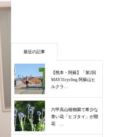
最近の記事
【熊本・阿蘇】「第2回
MAY31cycling 阿蘇山ヒ
ルクラ…
六甲高山植物園で希少な
青い花「ヒゴタイ」が開
花 …