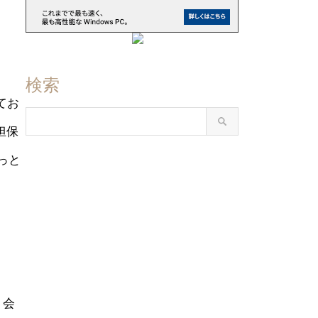
検索
てお
担保
っと
う会