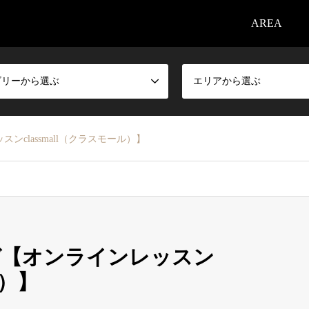
AREA
ゴリーから選ぶ
エリアから選ぶ
classmall（クラスモール）】
ガ【オンラインレッスン
ル）】