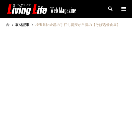
検索
取材記事
埼玉県比企郡の手打ち蕎麦が自慢の【そば処橋倉屋】