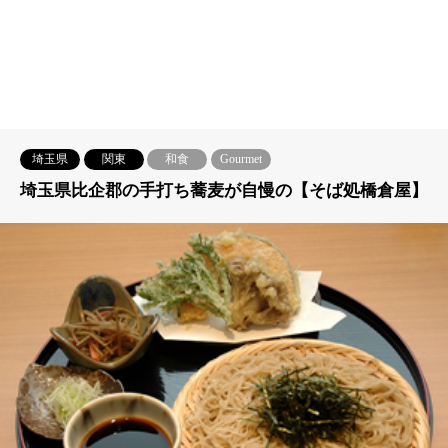
埼玉県
関東
和食
Gourmet
埼玉県比企郡の手打ち蕎麦が自慢の【そば処橋倉屋】