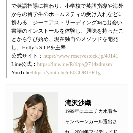
で英語指導に携わり、小学校で英語指導や海外
からの留学生のホームスティの受け入れなどに
携わる。ジーニアス・リーディング®︎に出会い
書籍のインストールを体験し、興味を持ったこ
とから学び始め、現在独自のメソッドを開発
し、Holly’s S.I.Pを主宰
公式サイト：
https://www.reservestock.jp/40141
Line公式：
https://line.me/R/ti/p/@714zdmzm
YouTube:
https://youtu.be/eE0CORIERTg
滝沢沙織
1999年にユニチカ水着キ
ャンペーンガール選出さ
れ、2004年フジテレビド