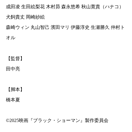
成田凌 生田絵梨花 木村昴 森永悠希 秋山寛貴（ハナコ）
犬飼貴丈 岡崎紗絵
森崎ウィン 丸山智己 濱田マリ 伊藤淳史 生瀬勝久 仲村ト
オル
【監督】
田中亮
【脚本】
橋本夏
©2025映画『ブラック・ショーマン』製作委員会