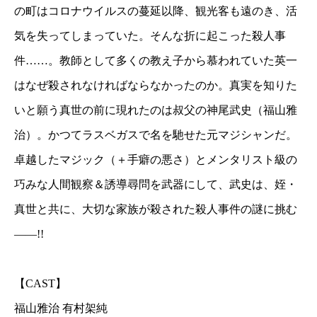
の町はコロナウイルスの蔓延以降、観光客も遠のき、活
気を失ってしまっていた。そんな折に起こった殺人事
件……。教師として多くの教え子から慕われていた英一
はなぜ殺されなければならなかったのか。真実を知りた
いと願う真世の前に現れたのは叔父の神尾武史（福山雅
治）。かつてラスベガスで名を馳せた元マジシャンだ。
卓越したマジック（＋手癖の悪さ）とメンタリスト級の
巧みな人間観察＆誘導尋問を武器にして、武史は、姪・
真世と共に、大切な家族が殺された殺人事件の謎に挑む
――!!
【CAST】
福山雅治 有村架純