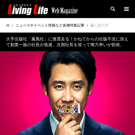
検索
ニュースやイベント情報など各種特集記事
騙し絵の牙
大手出版社「薫風社」に激震走る！かねてからの出版不況に加え
て創業一族の社長が急逝、次期社長を巡って権力争いが勃発。