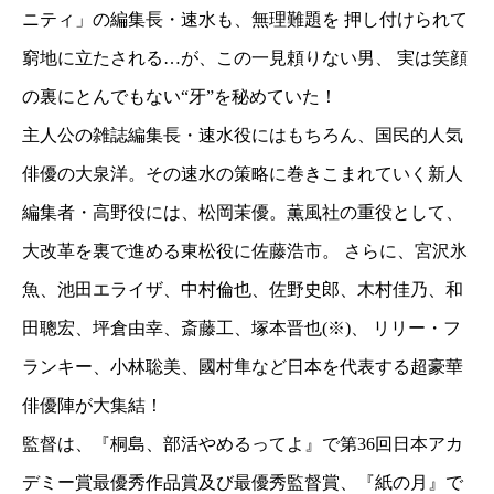
ニティ」の編集長・速水も、無理難題を 押し付けられて
窮地に立たされる…が、この一見頼りない男、 実は笑顔
の裏にとんでもない“牙”を秘めていた！
主人公の雑誌編集長・速水役にはもちろん、国民的人気
俳優の大泉洋。その速水の策略に巻きこまれていく新人
編集者・高野役には、松岡茉優。薫風社の重役として、
大改革を裏で進める東松役に佐藤浩市。 さらに、宮沢氷
魚、池田エライザ、中村倫也、佐野史郎、木村佳乃、和
田聰宏、坪倉由幸、斎藤工、塚本晋也(※)、 リリー・フ
ランキー、小林聡美、國村隼など日本を代表する超豪華
俳優陣が大集結！
監督は、『桐島、部活やめるってよ』で第36回日本アカ
デミー賞最優秀作品賞及び最優秀監督賞、『紙の月』で