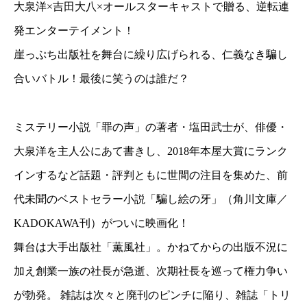
大泉洋×吉田大八×オールスターキャストで贈る、逆転連
発エンターテイメント！
崖っぷち出版社を舞台に繰り広げられる、仁義なき騙し
合いバトル！最後に笑うのは誰だ？
ミステリー小説「罪の声」の著者・塩田武士が、俳優・
大泉洋を主人公にあて書きし、2018年本屋大賞にランク
インするなど話題・評判ともに世間の注目を集めた、前
代未聞のベストセラー小説「騙し絵の牙」（角川文庫／
KADOKAWA刊）がついに映画化！
舞台は大手出版社「薫風社」。かねてからの出版不況に
加え創業一族の社長が急逝、次期社長を巡って権力争い
が勃発。 雑誌は次々と廃刊のピンチに陥り、雑誌「トリ