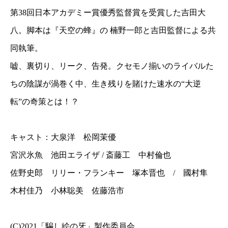
第38回日本アカデミー賞優秀監督賞を受賞した吉田大
八。脚本は『天空の蜂』の 楠野一郎と吉田監督による共
同執筆。
嘘、裏切り、リーク、告発。クセモノ揃いのライバルた
ちの陰謀が渦巻く中、生き残りを賭けた速水の“大逆
転”の奇策とは！？
キャスト：大泉洋 松岡茉優
宮沢氷魚 池田エライザ / 斎藤工 中村倫也
佐野史郎 リリー・フランキー 塚本晋也 / 國村隼
木村佳乃 小林聡美 佐藤浩市
(C)2021「騙し絵の牙」製作委員会