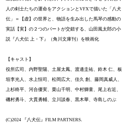
人の剣士たちの運命をアクションとVFXで描いた「八犬
伝」＝【虚】の世界と、物語を生み出した馬琴の感動の
実話【実】の２つのパートが交錯する、山田風太郎の小
説『八犬伝 上・下』（角川文庫刊）を映画化
【キャスト】
役所広司、内野聖陽、土屋太鳳、渡邊圭祐、鈴木 仁、板
垣李光人、水上恒司、松岡広大、佳久 創、藤岡真威人、
上杉柊平、河合優実、栗山千明、中村獅童、尾上右近、
磯村勇斗、大貫勇輔、立川談春、黒木華、寺島しのぶ
(C)2024 『八犬伝』FILM PARTNERS.