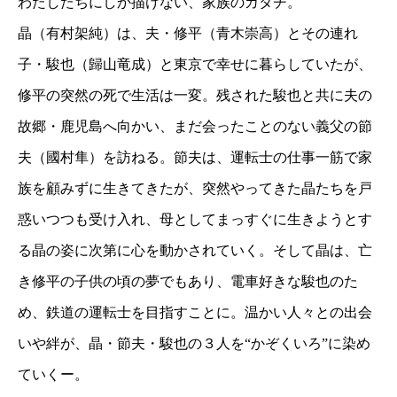
わたしたちにしか描けない、家族のカタチ。
晶（有村架純）は、夫・修平（青木崇高）とその連れ
子・駿也（歸山竜成）と東京で幸せに暮らしていたが、
修平の突然の死で生活は一変。残された駿也と共に夫の
故郷・鹿児島へ向かい、まだ会ったことのない義父の節
夫（國村隼）を訪ねる。節夫は、運転士の仕事一筋で家
族を顧みずに生きてきたが、突然やってきた晶たちを戸
惑いつつも受け入れ、母としてまっすぐに生きようとす
る晶の姿に次第に心を動かされていく。そして晶は、亡
き修平の子供の頃の夢でもあり、電車好きな駿也のた
め、鉄道の運転士を目指すことに。温かい人々との出会
いや絆が、晶・節夫・駿也の３人を“かぞくいろ”に染め
ていくー。