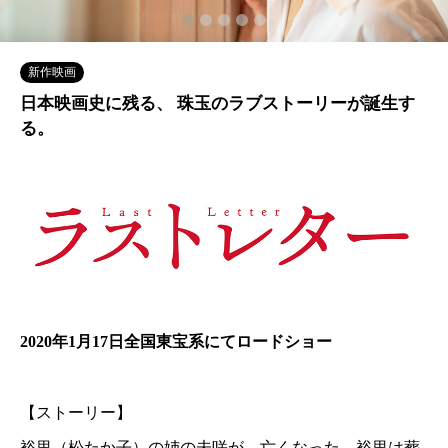
2
3
4
5
新作映画
日本映画史に残る、 珠玉のラブストーリーが誕生す
る。
2020年1月17日全国東宝系にてロードショー
【ストーリー】
裕里（松たか子）の姉の未咲が、亡くなった。裕里は葬