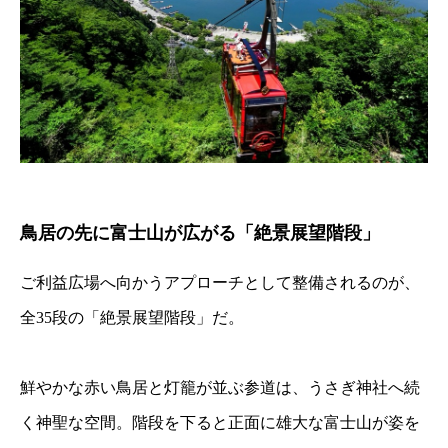
鳥居の先に富士山が広がる「絶景展望階段」
ご利益広場へ向かうアプローチとして整備されるのが、
全35段の「絶景展望階段」だ。
鮮やかな赤い鳥居と灯籠が並ぶ参道は、うさぎ神社へ続
く神聖な空間。階段を下ると正面に雄大な富士山が姿を